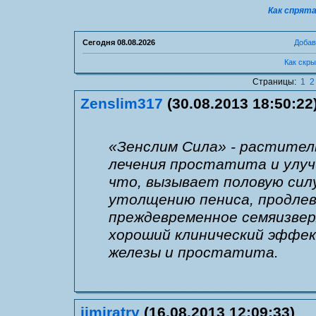
Как спрят
Сегодня
08.08.2026
Добав
Как скр
Страницы:
1
2
Zenslim317
(30.08.2013 18:50:22
«Зенслим Сила» - растител
лечения простатита и улуч
что, вызывает половую сил
утолщению пениса, продле
преждевременное семяизве
хороший клинический эффек
железы и простатита.
jimiratry
(16.08.2013 12:09:33)