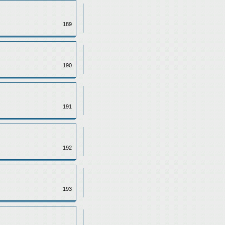
189
190
191
192
193