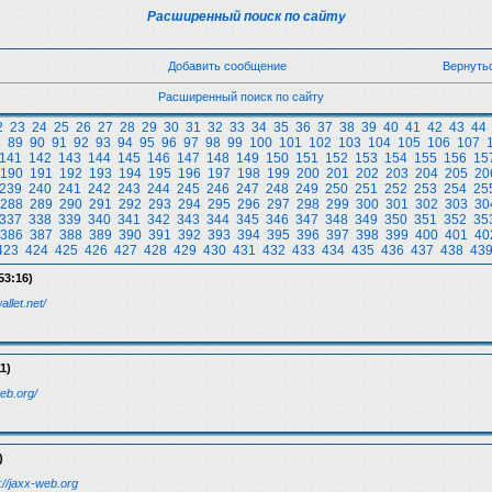
Расширенный поиск по сайту
Добавить сообщение
Вернуть
Расширенный поиск по сайту
2
23
24
25
26
27
28
29
30
31
32
33
34
35
36
37
38
39
40
41
42
43
44
8
89
90
91
92
93
94
95
96
97
98
99
100
101
102
103
104
105
106
107
141
142
143
144
145
146
147
148
149
150
151
152
153
154
155
156
15
190
191
192
193
194
195
196
197
198
199
200
201
202
203
204
205
20
239
240
241
242
243
244
245
246
247
248
249
250
251
252
253
254
25
288
289
290
291
292
293
294
295
296
297
298
299
300
301
302
303
30
337
338
339
340
341
342
343
344
345
346
347
348
349
350
351
352
35
386
387
388
389
390
391
392
393
394
395
396
397
398
399
400
401
40
423
424
425
426
427
428
429
430
431
432
433
434
435
436
437
438
43
53:16)
allet.net/
1)
web.org/
)
://jaxx-web.org