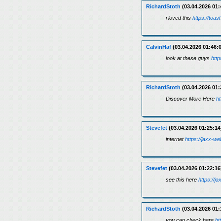
RichardStoth
(03.04.2026 01:
i loved this
https://toast
CalvinHaf
(03.04.2026 01:46:
look at these guys
http
RichardStoth
(03.04.2026 01:
Discover More Here
ht
Stevefet
(03.04.2026 01:25:14
internet
https://jaxx-we
Stevefet
(03.04.2026 01:22:16
see this here
https://j
RichardStoth
(03.04.2026 01:
you can check here
ht