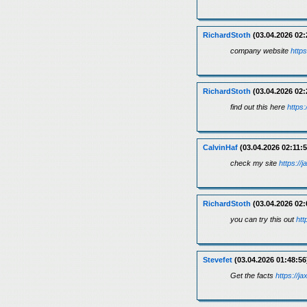
RichardStoth
(03.04.2026 02:
company website
https
RichardStoth
(03.04.2026 02:
find out this here
https:
CalvinHaf
(03.04.2026 02:11:5
check my site
https://
RichardStoth
(03.04.2026 02:
you can try this out
htt
Stevefet
(03.04.2026 01:48:56
Get the facts
https://j