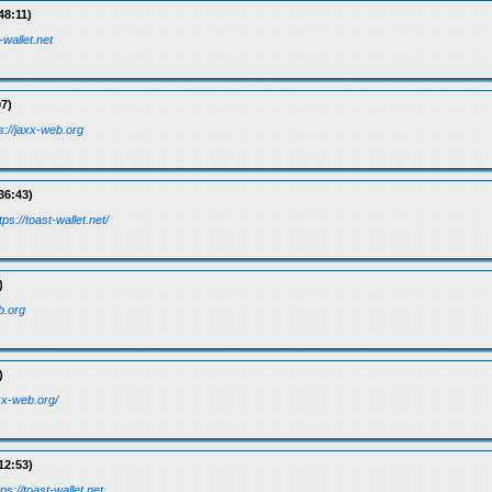
48:11)
-wallet.net
07)
s://jaxx-web.org
36:43)
tps://toast-wallet.net/
)
b.org
)
axx-web.org/
12:53)
tps://toast-wallet.net