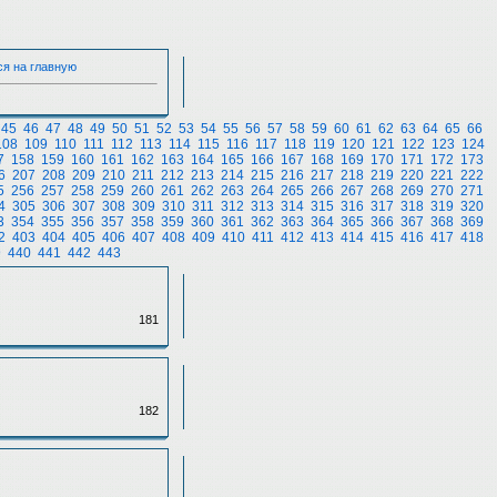
ся на главную
45
46
47
48
49
50
51
52
53
54
55
56
57
58
59
60
61
62
63
64
65
66
108
109
110
111
112
113
114
115
116
117
118
119
120
121
122
123
124
7
158
159
160
161
162
163
164
165
166
167
168
169
170
171
172
173
6
207
208
209
210
211
212
213
214
215
216
217
218
219
220
221
222
5
256
257
258
259
260
261
262
263
264
265
266
267
268
269
270
271
4
305
306
307
308
309
310
311
312
313
314
315
316
317
318
319
320
3
354
355
356
357
358
359
360
361
362
363
364
365
366
367
368
369
2
403
404
405
406
407
408
409
410
411
412
413
414
415
416
417
418
9
440
441
442
443
181
182