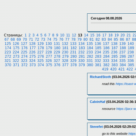
Сегодня
08.08.2026
Страницы:
1
2
3
4
5
6
7
8
9
10
11
12
13
14
15
16
17
18
19
20
21
2
67
68
69
70
71
72
73
74
75
76
77
78
79
80
81
82
83
84
85
86
87
8
125
126
127
128
129
130
131
132
133
134
135
136
137
138
139
140
174
175
176
177
178
179
180
181
182
183
184
185
186
187
188
189
223
224
225
226
227
228
229
230
231
232
233
234
235
236
237
238
272
273
274
275
276
277
278
279
280
281
282
283
284
285
286
287
321
322
323
324
325
326
327
328
329
330
331
332
333
334
335
336
370
371
372
373
374
375
376
377
378
379
380
381
382
383
384
385
419
420
421
422
RichardStoth
(03.04.2026 02:
read this
https://toast-w
CalvinHaf
(03.04.2026 02:36:1
resource
https://jaxx-
Stevefet
(03.04.2026 02:29:02
go to this website
https