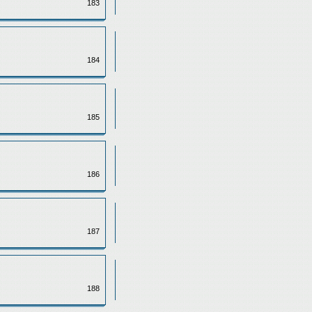
183
184
185
186
187
188