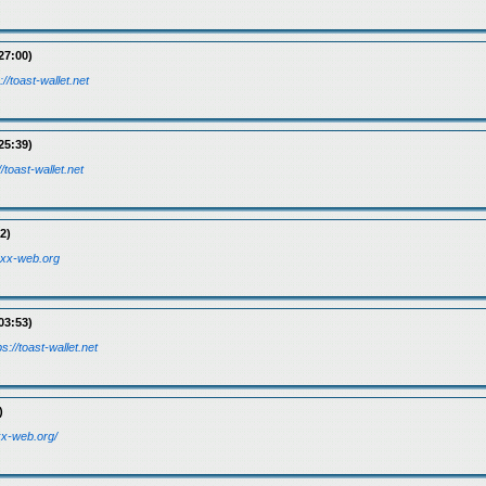
27:00)
://toast-wallet.net
25:39)
//toast-wallet.net
2)
jaxx-web.org
03:53)
ps://toast-wallet.net
)
axx-web.org/