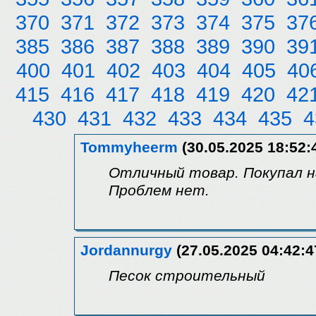
370
371
372
373
374
375
37
385
386
387
388
389
390
39
400
401
402
403
404
405
40
415
416
417
418
419
420
42
430
431
432
433
434
435
4
Tommyheerm
(30.05.2025 18:52:
Отличный товар. Покупал на
Проблем нет.
Jordannurgy
(27.05.2025 04:42:4
Песок строительный