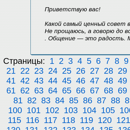
Приветствую вас!
Какой самый ценный совет в
Не прощаюсь, а говорю до в
. Общение — это радость. М
Страницы:
1
2
3
4
5
6
7
8
9
21
22
23
24
25
26
27
28
29
41
42
43
44
45
46
47
48
49
61
62
63
64
65
66
67
68
69
81
82
83
84
85
86
87
88
8
100
101
102
103
104
105
10
115
116
117
118
119
120
12
130
131
132
133
134
135
13