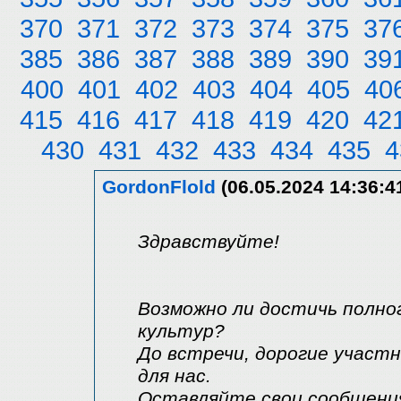
370
371
372
373
374
375
37
385
386
387
388
389
390
39
400
401
402
403
404
405
40
415
416
417
418
419
420
42
430
431
432
433
434
435
4
GordonFlold
(06.05.2024 14:36:4
Здравствуйте!
Возможно ли достичь полно
культур?
До встречи, дорогие участ
для нас.
Оставляйте свои сообщения