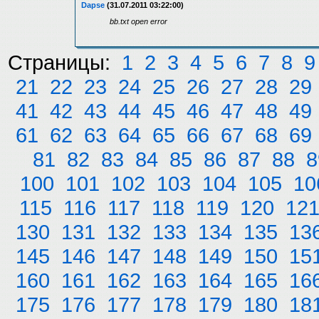
Dapse
(31.07.2011 03:22:00)
bb.txt open error
Страницы:
1
2
3
4
5
6
7
8
9
21
22
23
24
25
26
27
28
29
41
42
43
44
45
46
47
48
49
61
62
63
64
65
66
67
68
69
81
82
83
84
85
86
87
88
8
100
101
102
103
104
105
10
115
116
117
118
119
120
12
130
131
132
133
134
135
13
145
146
147
148
149
150
15
160
161
162
163
164
165
16
175
176
177
178
179
180
18