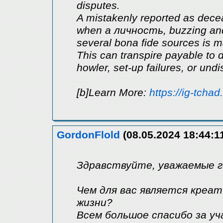
disputes.
A mistakenly reported as decea
when a личность, buzzing and s
several bona fide sources is m
This can transpire payable to d
howler, set-up failures, or undi
[b]Learn More:
https://ig-tchad
GordonFlold
(08.05.2024 18:44:1
Здравствуйте, уважаемые 
Чем для вас является креат
жизни?
Всем большое спасибо за у