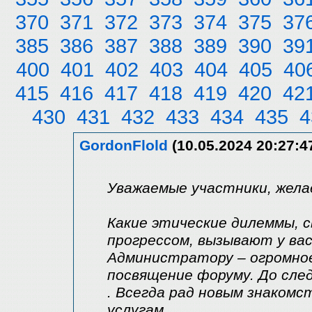
370
371
372
373
374
375
37
385
386
387
388
389
390
39
400
401
402
403
404
405
40
415
416
417
418
419
420
42
430
431
432
433
434
435
4
GordonFlold
(10.05.2024 20:27:4
Уважаемые участники, жела
Какие этические дилеммы, 
прогрессом, вызывают у ва
Администратору – огромное
посвящение форуму. До сле
. Всегда рад новым знакомс
услугам.