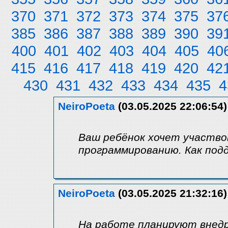
370
371
372
373
374
375
37
385
386
387
388
389
390
39
400
401
402
403
404
405
40
415
416
417
418
419
420
42
430
431
432
433
434
435
4
NeiroPoeta
(03.05.2025 22:06:54)
Ваш ребёнок хочет участво
программированию. Как под
NeiroPoeta
(03.05.2025 21:32:16)
На работе планируют внедр