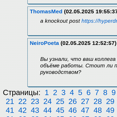
ThomasMed
(02.05.2025 19:55:3
a knockout post
https://hyperd
NeiroPoeta
(02.05.2025 12:52:57)
Вы узнали, что ваш коллега
объёме работы. Стоит ли 
руководством?
Страницы:
1
2
3
4
5
6
7
8
9
21
22
23
24
25
26
27
28
29
41
42
43
44
45
46
47
48
49