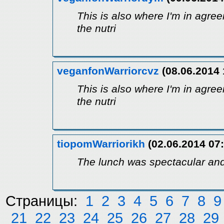
This is also where I'm in agree
the nutri
veganfonWarriorcvz
(08.06.2014 
This is also where I'm in agree
the nutri
tiopomWarriorikh
(02.06.2014 07:
The lunch was spectacular and 
Страницы:
1
2
3
4
5
6
7
8
9
21
22
23
24
25
26
27
28
29