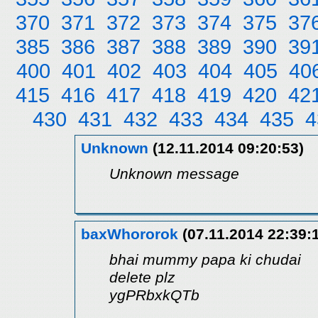
370
371
372
373
374
375
37
385
386
387
388
389
390
39
400
401
402
403
404
405
40
415
416
417
418
419
420
42
430
431
432
433
434
435
4
Unknown
(12.11.2014 09:20:53)
Unknown message
baxWhororok
(07.11.2014 22:39:
bhai mummy papa ki chudai
delete plz
ygPRbxkQTb