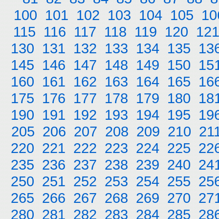
100
101
102
103
104
105
10
115
116
117
118
119
120
12
130
131
132
133
134
135
13
145
146
147
148
149
150
15
160
161
162
163
164
165
16
175
176
177
178
179
180
18
190
191
192
193
194
195
19
205
206
207
208
209
210
21
220
221
222
223
224
225
22
235
236
237
238
239
240
24
250
251
252
253
254
255
25
265
266
267
268
269
270
27
280
281
282
283
284
285
28