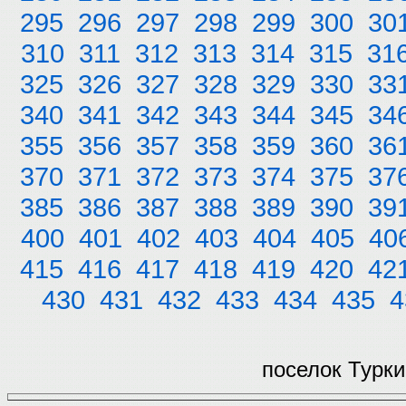
295
296
297
298
299
300
30
310
311
312
313
314
315
31
325
326
327
328
329
330
33
340
341
342
343
344
345
34
355
356
357
358
359
360
36
370
371
372
373
374
375
37
385
386
387
388
389
390
39
400
401
402
403
404
405
40
415
416
417
418
419
420
42
430
431
432
433
434
435
4
поселок Турки