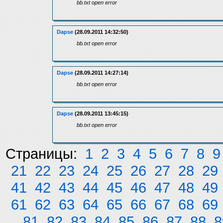
bb.txt open error
Dapse
(28.09.2011 14:32:50)
bb.txt open error
Dapse
(28.09.2011 14:27:14)
bb.txt open error
Dapse
(28.09.2011 13:45:15)
bb.txt open error
Страницы:
1
2
3
4
5
6
7
8
9
21
22
23
24
25
26
27
28
29
41
42
43
44
45
46
47
48
49
61
62
63
64
65
66
67
68
69
81
82
83
84
85
86
87
88
8