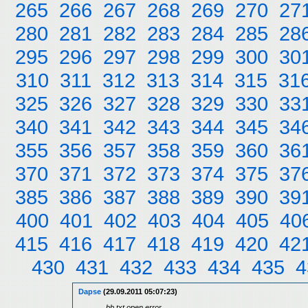
265
266
267
268
269
270
27
280
281
282
283
284
285
28
295
296
297
298
299
300
30
310
311
312
313
314
315
31
325
326
327
328
329
330
33
340
341
342
343
344
345
34
355
356
357
358
359
360
36
370
371
372
373
374
375
37
385
386
387
388
389
390
39
400
401
402
403
404
405
40
415
416
417
418
419
420
42
430
431
432
433
434
435
4
Dapse
(29.09.2011 05:07:23)
bb.txt open error