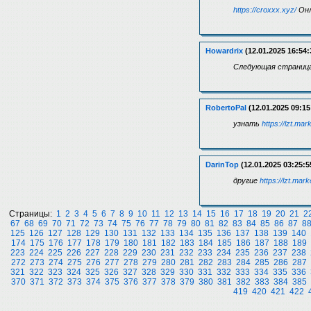
https://croxxx.xyz/
Онл
Howardrix
(12.01.2025 16:54:
Следующая страниц
RobertoPal
(12.01.2025 09:15
узнать
https://lzt.mar
DarinTop
(12.01.2025 03:25:5
другие
https://lzt.mark
Страницы:
1
2
3
4
5
6
7
8
9
10
11
12
13
14
15
16
17
18
19
20
21
2
67
68
69
70
71
72
73
74
75
76
77
78
79
80
81
82
83
84
85
86
87
8
125
126
127
128
129
130
131
132
133
134
135
136
137
138
139
140
174
175
176
177
178
179
180
181
182
183
184
185
186
187
188
189
223
224
225
226
227
228
229
230
231
232
233
234
235
236
237
238
272
273
274
275
276
277
278
279
280
281
282
283
284
285
286
287
321
322
323
324
325
326
327
328
329
330
331
332
333
334
335
336
370
371
372
373
374
375
376
377
378
379
380
381
382
383
384
385
419
420
421
422