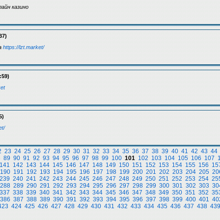
айн казино
37)
а
https://lzt.market/
:59)
ket
5)
et/
2
23
24
25
26
27
28
29
30
31
32
33
34
35
36
37
38
39
40
41
42
43
44
8
89
90
91
92
93
94
95
96
97
98
99
100
101
102
103
104
105
106
107
141
142
143
144
145
146
147
148
149
150
151
152
153
154
155
156
15
190
191
192
193
194
195
196
197
198
199
200
201
202
203
204
205
20
239
240
241
242
243
244
245
246
247
248
249
250
251
252
253
254
25
288
289
290
291
292
293
294
295
296
297
298
299
300
301
302
303
30
337
338
339
340
341
342
343
344
345
346
347
348
349
350
351
352
35
386
387
388
389
390
391
392
393
394
395
396
397
398
399
400
401
40
423
424
425
426
427
428
429
430
431
432
433
434
435
436
437
438
43