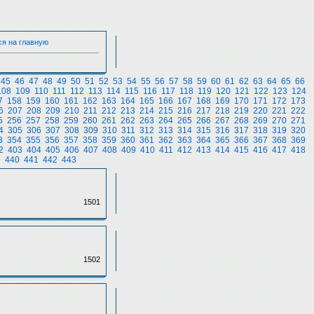
ся на главную
45
46
47
48
49
50
51
52
53
54
55
56
57
58
59
60
61
62
63
64
65
66
108
109
110
111
112
113
114
115
116
117
118
119
120
121
122
123
124
7
158
159
160
161
162
163
164
165
166
167
168
169
170
171
172
173
6
207
208
209
210
211
212
213
214
215
216
217
218
219
220
221
222
5
256
257
258
259
260
261
262
263
264
265
266
267
268
269
270
271
4
305
306
307
308
309
310
311
312
313
314
315
316
317
318
319
320
3
354
355
356
357
358
359
360
361
362
363
364
365
366
367
368
369
2
403
404
405
406
407
408
409
410
411
412
413
414
415
416
417
418
9
440
441
442
443
1501
1502