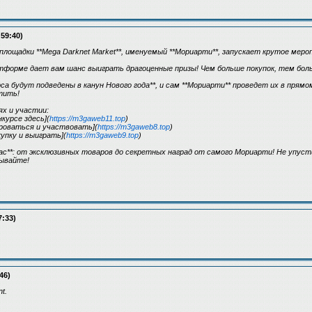
:59:40)
площадки **Mega Darknet Market**, именуемый **Мориарти**, запускает крутое меро
тформе дает вам шанс выиграть драгоценные призы! Чем больше покупок, тем бол
са будут подведены в канун Нового года**, и сам **Мориарти** проведет их в прям
тить!
ях и участии:
нкурсе здесь](
https://m3gaweb11.top
)
роваться и участвовать](
https://m3gaweb8.top
)
упку и выиграть](
https://m3gaweb9.top
)
ас**: от эксклюзивных товаров до секретных наград от самого Мориарти! Не упуст
ывайте!
7:33)
46)
t.