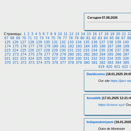
Сегодня
07.08.2026
Страницы:
1
2
3
4
5
6
7
8
9
10
11
12
13
14
15
16
17
18
19
20
21
2
67
68
69
70
71
72
73
74
75
76
77
78
79
80
81
82
83
84
85
86
87
8
125
126
127
128
129
130
131
132
133
134
135
136
137
138
139
140
174
175
176
177
178
179
180
181
182
183
184
185
186
187
188
189
223
224
225
226
227
228
229
230
231
232
233
234
235
236
237
238
272
273
274
275
276
277
278
279
280
281
282
283
284
285
286
287
321
322
323
324
325
326
327
328
329
330
331
332
333
334
335
336
370
371
372
373
374
375
376
377
378
379
380
381
382
383
384
385
419
420
421
422
Davidcoeno
(18.01.2025 20:0
Our site
https://jaxx-wa
Annatldb
(17.01.2025 12:21:4
https://croxxx.xyz/
Онл
Independentywm
(16.01.2025
Duke de Montosier