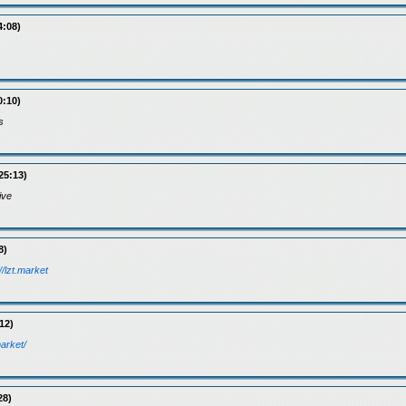
4:08)
0:10)
s
25:13)
ive
8)
//lzt.market
12)
market/
28)