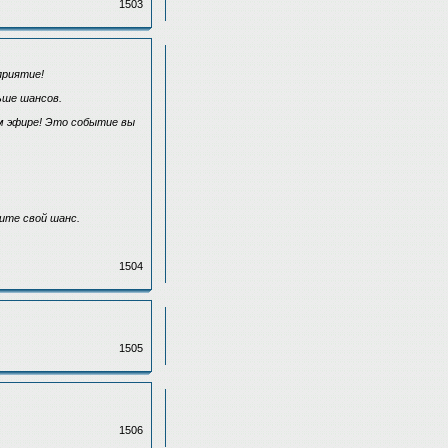
1503
приятие!
ьше шансов.
ом эфире! Это событие вы
ите свой шанс.
1504
1505
1506