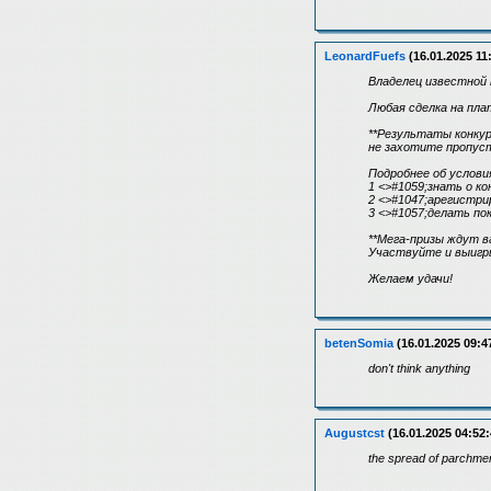
LeonardFuefs
(16.01.2025 11
Владелец известной 
Любая сделка на пла
**Результаты конкур
не захотите пропус
Подробнее об услови
1 <>#1059;знать о ко
2 <>#1047;арегистри
3 <>#1057;делать пок
**Мега-призы ждут в
Участвуйте и выигр
Желаем удачи!
betenSomia
(16.01.2025 09:4
don't think anything
Augustcst
(16.01.2025 04:52:
the spread of parchmen