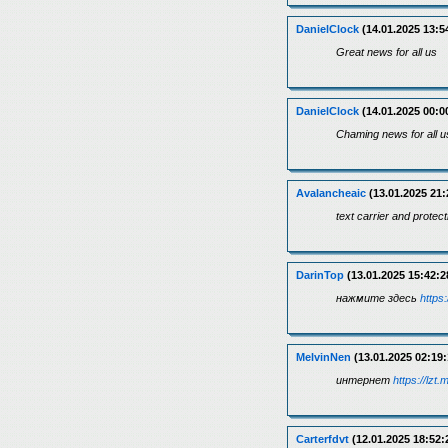
DanielClock
(14.01.2025 13:5
Great news for all us
DanielClock
(14.01.2025 00:0
Chaming news for all u
Avalancheaic
(13.01.2025 21:
text carrier and protect
DarinTop
(13.01.2025 15:42:2
нажмите здесь
https:
MelvinNen
(13.01.2025 02:19:
интернет
https://lzt.
Carterfdvt
(12.01.2025 18:52: