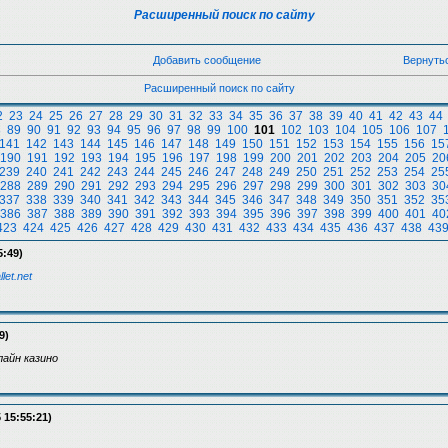
Расширенный поиск по сайту
Добавить сообщение
Вернуть
Расширенный поиск по сайту
2
23
24
25
26
27
28
29
30
31
32
33
34
35
36
37
38
39
40
41
42
43
44
8
89
90
91
92
93
94
95
96
97
98
99
100
101
102
103
104
105
106
107
141
142
143
144
145
146
147
148
149
150
151
152
153
154
155
156
15
190
191
192
193
194
195
196
197
198
199
200
201
202
203
204
205
20
239
240
241
242
243
244
245
246
247
248
249
250
251
252
253
254
25
288
289
290
291
292
293
294
295
296
297
298
299
300
301
302
303
30
337
338
339
340
341
342
343
344
345
346
347
348
349
350
351
352
35
386
387
388
389
390
391
392
393
394
395
396
397
398
399
400
401
40
423
424
425
426
427
428
429
430
431
432
433
434
435
436
437
438
43
5:49)
llet.net
9)
айн казино
 15:55:21)