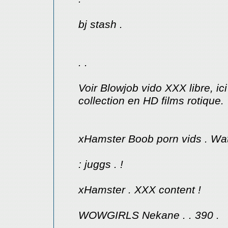
bj stash .
. .
Voir Blowjob vido XXX libre, i
collection en HD films rotique.
xHamster Boob porn vids . Wat
: juggs . !
xHamster . XXX content !
WOWGIRLS Nekane . . 390 .