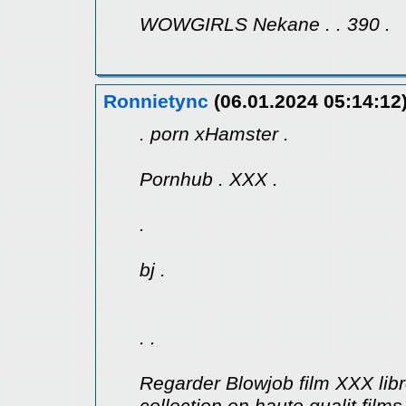
WOWGIRLS Nekane . . 390 .
Ronnietync
(06.01.2024 05:14:12
. porn xHamster .
Pornhub . XXX .
.
bj .
. .
Regarder Blowjob film XXX libr
collection en haute qualit film