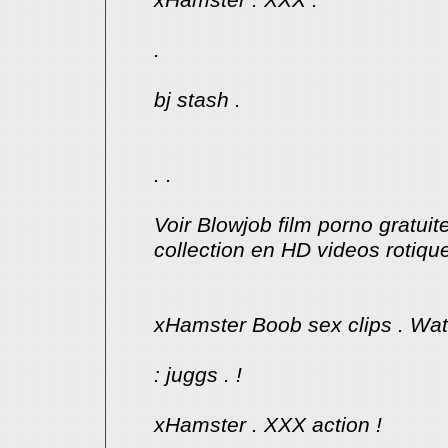
.
bj stash .
. .
Voir Blowjob film porno gratuit
collection en HD videos rotiqu
xHamster Boob sex clips . Watc
: juggs . !
xHamster . XXX action !