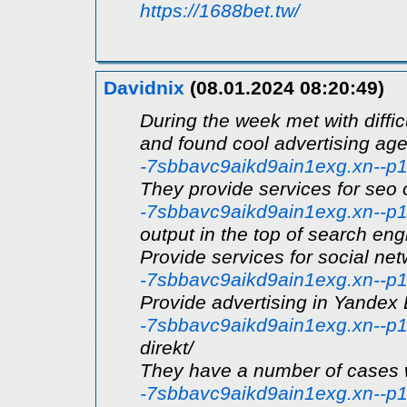
https://1688bet.tw/
Davidnix
(08.01.2024 08:20:49)
During the week met with diffic
and found cool advertising a
-7sbbavc9aikd9ain1exg.xn--p1
They provide services for seo 
-7sbbavc9aikd9ain1exg.xn--p1a
output in the top of search en
Provide services for social ne
-7sbbavc9aikd9ain1exg.xn--p1a
Provide advertising in Yandex 
-7sbbavc9aikd9ain1exg.xn--p1a
direkt/
They have a number of cases 
-7sbbavc9aikd9ain1exg.xn--p1a