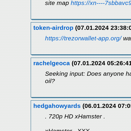
site map
https://xn----7sbbav
token-airdrop
(07.01.2024 23:38:
https://trezorwallet-app.org/
wal
rachelgeoca
(07.01.2024 05:26:4
Seeking input: Does anyone ha
oil?
hedgahowyards
(06.01.2024 07:0
. 720p HD xHamster .
xHamster . XXX .