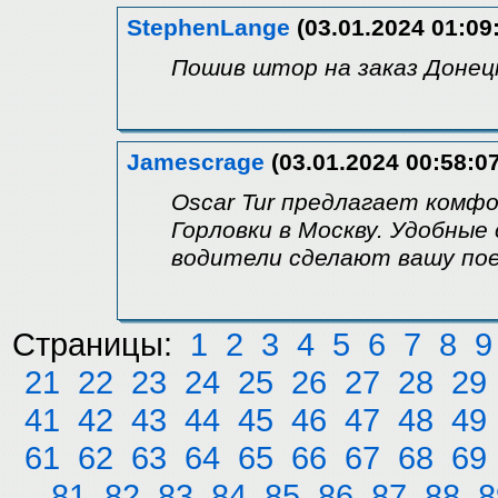
StephenLange
(03.01.2024 01:09
Пошив штор на заказ Донец
Jamescrage
(03.01.2024 00:58:07
Oscar Tur предлагает комф
Горловки в Москву. Удобные
водители сделают вашу пое
Страницы:
1
2
3
4
5
6
7
8
9
21
22
23
24
25
26
27
28
29
41
42
43
44
45
46
47
48
49
61
62
63
64
65
66
67
68
69
81
82
83
84
85
86
87
88
8