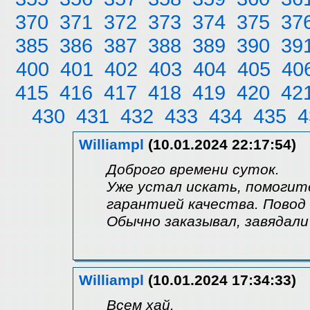
370
371
372
373
374
375
37
385
386
387
388
389
390
39
400
401
402
403
404
405
40
415
416
417
418
419
420
42
430
431
432
433
434
435
4
Williampl
(10.01.2024 22:17:54)
Доброго времени суток.
Уже устал искать, помогит
гарантией качества. Повод в
Обычно заказывал, завядали
Williampl
(10.01.2024 17:34:33)
Всем хай.