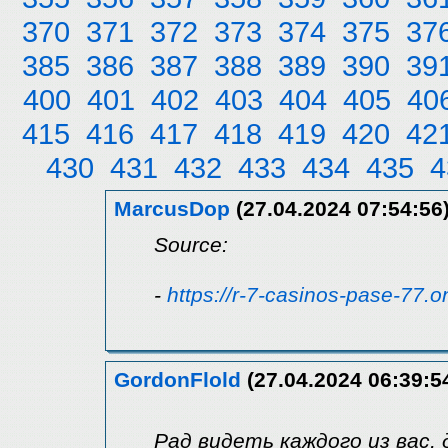
370
371
372
373
374
375
37
385
386
387
388
389
390
39
400
401
402
403
404
405
40
415
416
417
418
419
420
42
430
431
432
433
434
435
4
MarcusDop
(27.04.2024 07:54:56
Source:
-
https://r-7-casinos-pase-77.o
GordonFlold
(27.04.2024 06:39:5
Рад видеть каждого из вас, 