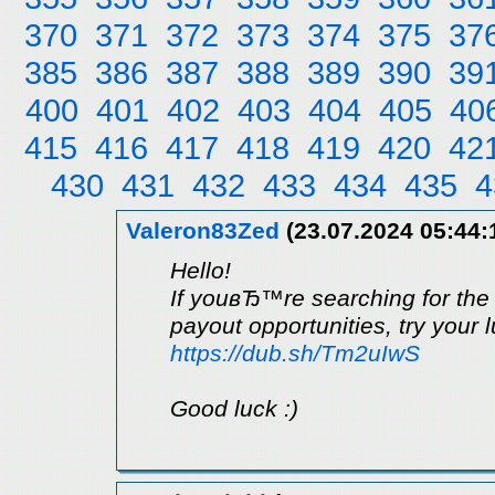
370
371
372
373
374
375
37
385
386
387
388
389
390
39
400
401
402
403
404
405
40
415
416
417
418
419
420
42
430
431
432
433
434
435
4
Valeron83Zed
(23.07.2024 05:44:
Hello!
If youвЂ™re searching for the
payout opportunities, try your 
https://dub.sh/Tm2uIwS
Good luck :)