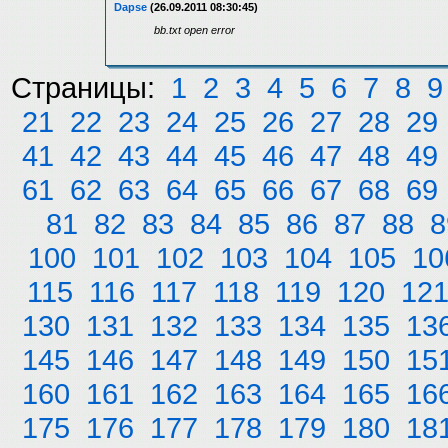
Dapse
(26.09.2011 08:30:45)
bb.txt open error
Страницы:
1
2
3
4
5
6
7
8
9
21
22
23
24
25
26
27
28
29
41
42
43
44
45
46
47
48
49
61
62
63
64
65
66
67
68
69
81
82
83
84
85
86
87
88
8
100
101
102
103
104
105
10
115
116
117
118
119
120
12
130
131
132
133
134
135
13
145
146
147
148
149
150
15
160
161
162
163
164
165
16
175
176
177
178
179
180
18