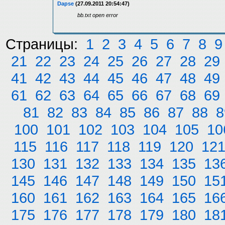
Dapse
(27.09.2011 20:54:47)
bb.txt open error
Страницы:
1
2
3
4
5
6
7
8
9
21
22
23
24
25
26
27
28
29
41
42
43
44
45
46
47
48
49
61
62
63
64
65
66
67
68
69
81
82
83
84
85
86
87
88
8
100
101
102
103
104
105
10
115
116
117
118
119
120
12
130
131
132
133
134
135
13
145
146
147
148
149
150
15
160
161
162
163
164
165
16
175
176
177
178
179
180
18