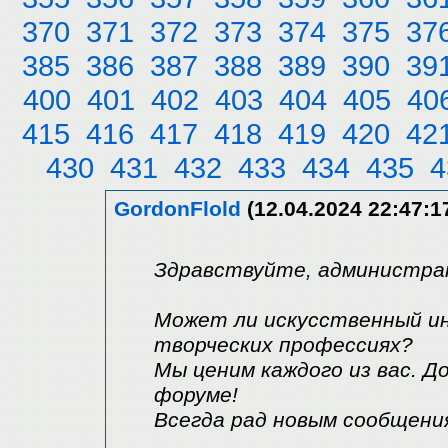
370
371
372
373
374
375
37
385
386
387
388
389
390
39
400
401
402
403
404
405
40
415
416
417
418
419
420
42
430
431
432
433
434
435
4
GordonFlold
(12.04.2024 22:47:1
Здравствуйте, администра
Может ли искусственный и
творческих профессиях?
Мы ценим каждого из вас. Д
форуме!
Всегда рад новым сообщения