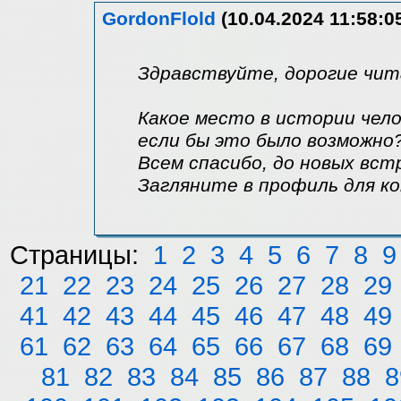
GordonFlold
(10.04.2024 11:58:0
Здравствуйте, дорогие чит
Какое место в истории чел
если бы это было возможно
Всем спасибо, до новых вст
Загляните в профиль для к
Страницы:
1
2
3
4
5
6
7
8
9
21
22
23
24
25
26
27
28
29
41
42
43
44
45
46
47
48
49
61
62
63
64
65
66
67
68
69
81
82
83
84
85
86
87
88
8