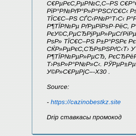
С€РµРєС‚РµР№С‚С–РЅ С€Р°
РїР°Р№РґР°Р»Р°РЅСѓС€С‹ Р
ТЇС€С–РЅ СЃС‹Р№Р°Т›С‹ Р°
Р¶ТЇР№Рµ РґРµРїРѕР·РёС‚ Р
РєУ©С‚РµСЂРјРµР»РµСѓРіРµ
РѕР» ТЇС€С–РЅ Р±Р°РЅРє Р
СЌР»РµРєС‚СЂРѕРЅРґС‹Т› 
Р¶ТЇР№РµР»РµСЂ, РєСЂРёР
Т›РѕР»Р°Р№Р»С‹. РЎРµР±Рµ
У©Р»С€РµРјС–-X30 .
Source:
-
https://cazinobestkz.site
Drip ставкасы промокод