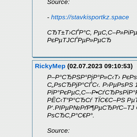
Source:
-
https://stavkisportkz.space
СЂТ±Т›СЃР°С‚ РµС‚С–Р»РіР
РєРµТЈСЃРµР»РµСЂ
RickyMep
(02.07.2023 09:10:53)
Р–Р°СЂРЅР°РјР°Р»С‹Т› РєРѕ
С„РѕСЂРјР°СЃС‹. Р›РµРѕРЅ 
РїР°РєРµС‚С–-Р•СѓСЂРѕРїР°Р
РЁС‹Т“Р°СЂСѓ ТЇС€С–РЅ РµТ
Р‘.РІРµР№РґР¶РµСЂРґС–ТЈ 
РѕСЂС‚Р°С€Р°.
Source: