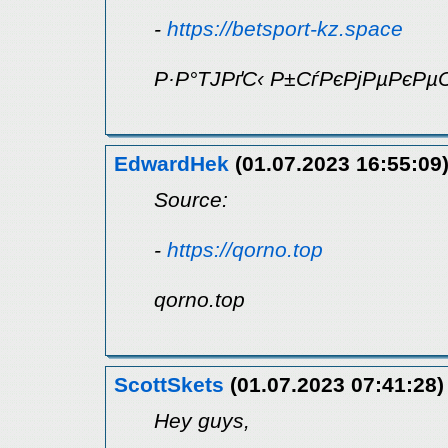
-
https://betsport-kz.space
Р·Р°ТЈРґС‹ Р±СѓРєРјРµРєР
EdwardHek
(01.07.2023 16:55:09
Source:
-
https://qorno.top
qorno.top
ScottSkets
(01.07.2023 07:41:28)
Hey guys,