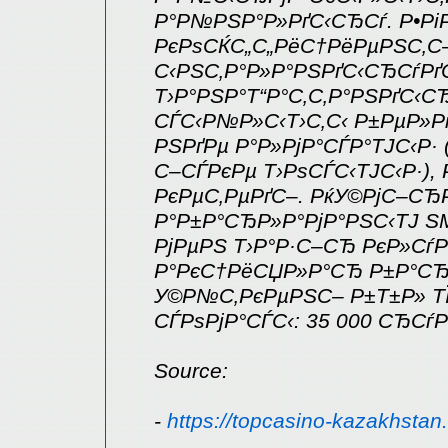
Р°Р№РЅР°Р»РґС‹СЂСѓ. Р•Рі
РєРѕСЌС„С„РёС†РёРµРЅС‚С–
С‹РЅС‚Р°Р»Р°РЅРґС‹СЂСѓРґ
Т›Р°РЅР°Т“Р°С‚С‚Р°РЅРґС‹С
СЃС‹Р№Р»С‹Т›С‚С‹ Р±РµР»Р
РЅРґРµ Р°Р»РјР°СЃР°ТЈС‹Р·
С–СЃРєРµ Т›РѕСЃС‹ТЈС‹Р·),
РєРµС‚РµРґС–. РќУ©РјС–СЂ
Р°Р±Р°СЂР»Р°РјР°РЅС‹ТЈ S
РјРµРЅ Т›Р°Р·С–СЂ РєР»Сѓ
Р°РєС†РёСЏР»Р°СЂ Р±Р°СЂ
У©Р№С‚РєРµРЅС– Р±Т±Р» ТЇ
СЃРѕРјР°СЃС‹: 35 000 СЂСѓ
Source:
-
https://topcasino-kazakhstan.