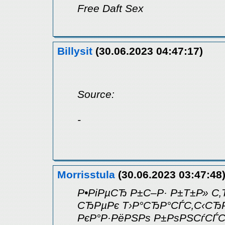
Free Daft Sex
Billysit
(30.06.2023 04:47:17)
Source:
-
Morrisstula
(30.06.2023 03:47:48
Р•РіРµСЂ Р±С–Р· Р±Т±Р» С‚
СЂРµРє Т›Р°СЂР°СЃС‚С‹СЂР
РєР°Р·РёРЅРѕ Р±РѕРЅСѓСЃ