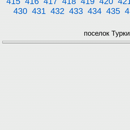
415
416
417
418
419
420
42
430
431
432
433
434
435
4
поселок Турки