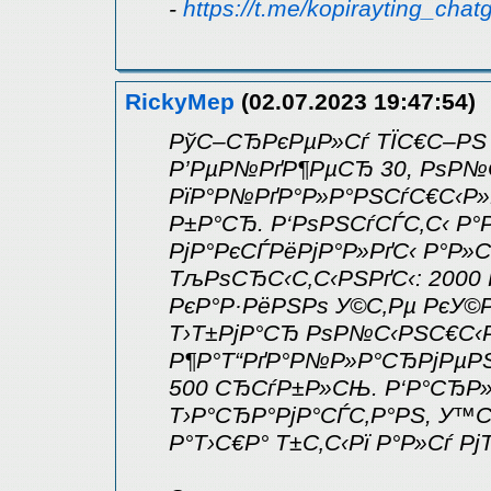
-
https://t.me/kopirayting_chat
RickyMep
(02.07.2023 19:47:54)
РўС–СЂРєРµР»Сѓ ТЇС€С–РЅ 
Р’РµР№РґР¶РµСЂ 30, РѕР№С‹
РїР°Р№РґР°Р»Р°РЅСѓС€С‹Р»
Р±Р°СЂ. Р‘РѕРЅСѓСЃС‚С‹ Р
РјР°РєСЃРёРјР°Р»РґС‹ Р°Р»
ТљРѕСЂС‹С‚С‹РЅРґС‹: 2000
РєР°Р·РёРЅРѕ У©С‚Рµ РєУ©
Т›Т±РјР°СЂ РѕР№С‹РЅС€С‹
Р¶Р°Т“РґР°Р№Р»Р°СЂРјРµРЅ 
500 СЂСѓР±Р»СЊ. Р‘Р°СЂР
Т›Р°СЂР°РјР°СЃС‚Р°РЅ, У™
Р°Т›С€Р° Т±С‚С‹Рї Р°Р»Сѓ Рј