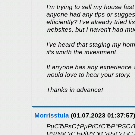
I'm trying to sell my house fas
anyone had any tips or suggest
efficiently? I've already tried l
websites, but I haven't had mu
I've heard that staging my home 
it's worth the investment.
If anyone has any experience wi
would love to hear your story.
Thanks in advance!
Morrisstula
(01.07.2023 01:37:57
РџСЂРѕС†РµРґСѓСЂР°РЅС‹Т
Р°Р№С‹СЂРјР°С€С‹Р»С‹Т›С‚