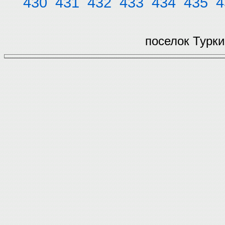
430
431
432
433
434
435
4
поселок Турки