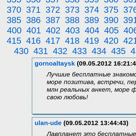
370
371
372
373
374
375
37
385
386
387
388
389
390
39
400
401
402
403
404
405
40
415
416
417
418
419
420
42
430
431
432
433
434
435
4
gornoaltaysk
(09.05.2012 16:21:4
Лучшие бесплатные знакомс
море позитива, встречи, пе
млн реальных анкет, море ф
свою любовь!
ulan-ude
(09.05.2012 13:44:43)
Лавпланет это бесплатные 