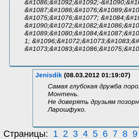
&#1086;&#1092;&#1092;-&#1090;&#1
&#1087;&#1086;&#1076;&#1089;&#10
&#1075;&#1076;&#1077; &#1084;&#1
&#1090;&#1072;&#1082;&#1086;&#10
&#1089;&#1080;&#1084;&#1087;&#10
1; &#1096;&#1072;&#1073;&#1083;&#
&#1073;&#1083;&#1086;&#1075;&#10
Jenisdik
(08.03.2012 01:19:07)
Самая глубокая дружба пор
Монтень.
Не доверять друзьям позор
Ларошфуко.
Страницы:
1
2
3
4
5
6
7
8
9