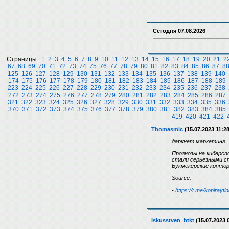
Сегодня
07.08.2026
Страницы:
1
2
3
4
5
6
7
8
9
10
11
12
13
14
15
16
17
18
19
20
21
2
67
68
69
70
71
72
73
74
75
76
77
78
79
80
81
82
83
84
85
86
87
8
125
126
127
128
129
130
131
132
133
134
135
136
137
138
139
140
174
175
176
177
178
179
180
181
182
183
184
185
186
187
188
189
223
224
225
226
227
228
229
230
231
232
233
234
235
236
237
238
272
273
274
275
276
277
278
279
280
281
282
283
284
285
286
287
321
322
323
324
325
326
327
328
329
330
331
332
333
334
335
336
370
371
372
373
374
375
376
377
378
379
380
381
382
383
384
385
419
420
421
422
Thomasmic
(15.07.2023 11:28
даркнет маркетинг
Прогнозы на киберсп
стали серьезными сп
Букмекерские конто
Source:
-
https://t.me/kopirayti
Iskusstven_htkt
(15.07.2023 