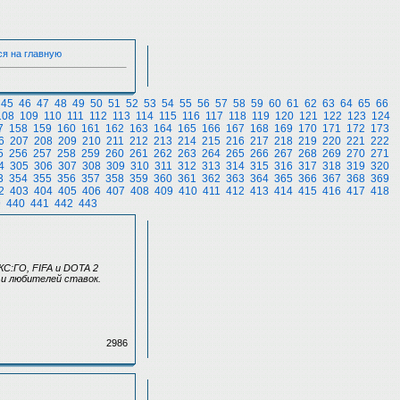
ся на главную
45
46
47
48
49
50
51
52
53
54
55
56
57
58
59
60
61
62
63
64
65
66
108
109
110
111
112
113
114
115
116
117
118
119
120
121
122
123
124
7
158
159
160
161
162
163
164
165
166
167
168
169
170
171
172
173
6
207
208
209
210
211
212
213
214
215
216
217
218
219
220
221
222
5
256
257
258
259
260
261
262
263
264
265
266
267
268
269
270
271
4
305
306
307
308
309
310
311
312
313
314
315
316
317
318
319
320
3
354
355
356
357
358
359
360
361
362
363
364
365
366
367
368
369
2
403
404
405
406
407
408
409
410
411
412
413
414
415
416
417
418
9
440
441
442
443
КС:ГО, FIFA и DOTA 2
 и любителей ставок.
2986