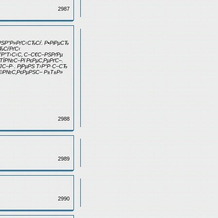
2987
ЅР°Р»РґС‹СЂСѓ. Р•РіРµСЂ
ЂСѓРґС‹
ѓР°Т›С‹С‚ С–С€С–РЅРґРµ
єТЇР№С–Рї РєРµС‚РµРґС–.
С–Р·. РјРµРЅ Т›Р°Р·С–СЂ
У©Р№С‚РєРµРЅС– Р±Т±Р»
2988
2989
2990