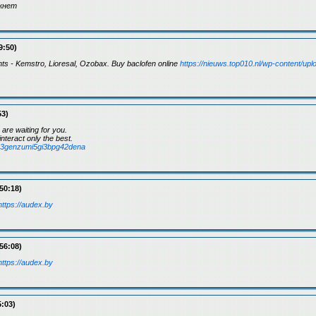
ркнет
9:50)
nts - Kemstro, Lioresal, Ozobax. Buy baclofen online
https://nieuws.top010.nl/wp-content/up
53)
 are waiting for you.
nteract only the best.
my3genzumi5gi3bpg42dena
50:18)
https://audex.by
56:08)
https://audex.by
5:03)