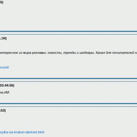
55)
1:34)
интересное из мира рекламы: новости, тренды и шедевры. Канал для почитателей 
vostii
03:44:56)
 на ИИ
:53)
o/ssylka-na-kraken-darknet.html