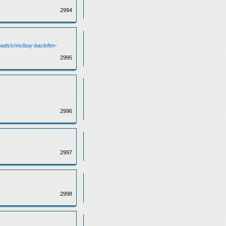
2994
loads/cms/buy-baclofen-
2995
2996
2997
2998