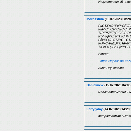
Искусственный инт
Morrisstula
(15.07.2023 08:28
РџСЂРѕС†РµРґСѓСЂР°
Р±Р°СЃ С‚Р°СЂС‚Сѓ 
Т›Р°РЅР°Т“Р°С‚С‚Р°
Р°Р»РјР°СЃР°ТЈС‹Р·
РќУ©РјС–СЂРґС– СЂР
РєР»СѓР±С‚Р°СЂРґР
ТЇР»РєРµРЅ РјУ™СЃРµ
Source:
-
https://topcasino-kaz
Айна Drip ставка
Danielmew
(15.07.2023 04:06
масла автомобильны
Larrylyday
(14.07.2023 14:20:
встраиваемая вытя