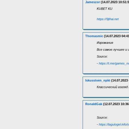
Jameszor
(14.07.2023 10:51:
KUBET KU
https://9jthai.net
Thomasmic
(14.07.2023 04:4
Игромания
Все самое лучшее и 
Source:
-
https://t.me/games_no
Iskusstven_npkt
(14.07.2023 
Классический взгляд
RonaldGak
(12.07.2023 10:36
Source:
-
https://lagutogel.inf