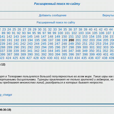
Расширенный поиск по сайту
Добавить сообщение
Вернуть
Расширенный поиск по сайту
2
23
24
25
26
27
28
29
30
31
32
33
34
35
36
37
38
39
40
41
42
43
44
8
89
90
91
92
93
94
95
96
97
98
99
100
101
102
103
104
105
106
107
141
142
143
144
145
146
147
148
149
150
151
152
153
154
155
156
15
190
191
192
193
194
195
196
197
198
199
200
201
202
203
204
205
20
239
240
241
242
243
244
245
246
247
248
249
250
251
252
253
254
25
288
289
290
291
292
293
294
295
296
297
298
299
300
301
302
303
30
337
338
339
340
341
342
343
344
345
346
347
348
349
350
351
352
35
386
387
388
389
390
391
392
393
394
395
396
397
398
399
400
401
40
423
424
425
426
427
428
429
430
431
432
433
434
435
436
437
438
43
:12)
орт в Телеграме пользуются большой популярностью во всем мире. Такие игры как 
ортивными дисциплинами. Турниры привлекают не только зрителей и геймеров, но
ры предлагают множество линий, разобраться в которых бывает непросто.
ng_chatgpt
08:30:19)