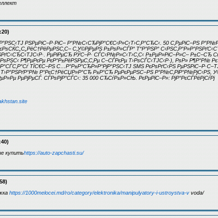
еллект
:20)
РЅС‹ТЈ РЅРµРіС–Р·РіС– Р°Р№С‹СЂРјР°С€С‹Р»С‹Т›С‚Р°СЂС‹. 50 С‚РµРіС–РЅ Р°Р№Р
РєРѕСЌС„С„РёС†РёРµРЅС‚С– С‚У©РјРµРЅ Р±РѕР»СЃР° Т“Р°РЅР° С‹РЅС‚Р°Р»Р°РЅРґС‹С
РЅРґС‹СЂС‹ТЈС‹Р·. РµРіРµСЂ РЎС–Р· СЃС‹Р№Р»С‹Т›С‚С‹ Р±РµР»РіС–Р»С– Р±С–СЂ С
 (РѕРЅС‹ Р¶РµРєРµ РєР°Р±РёРЅРµС‚С‚Рµ С–СЃРєРµ Т›РѕСЃС‹ТЈС‹Р·), РѕР» Р¶Р°Р№ Р
°СЃС‚Р°Сѓ ТЇС€С–РЅ С…Р°Р±Р°СЂР»Р°РјР°РЅС‹ТЈ SMS РєРѕРґС‹РЅ РµРЅРіС–Р·С–ТЈ
° Т›Р°РЅРґР°Р№ Р°РєС†РёСЏР»Р°СЂ Р±Р°СЂ РµРєРµРЅС–РЅ Р°Р№С‚РїР°Р№РјС‹РЅ, 
Р»Рµ РµРјРµСЃ. СЃРѕРјР°СЃС‹: 35 000 СЂСѓР±Р»СЊ. РєРµРїС–Р»: РјР°РєСЃРёРјСѓРј
akhstan.site
:40)
е купить
https://auto-zapchasti.su/
58)
жка
https://1000melocei.md/ro/category/elektronika/manipulyatory-i-ustroystva-v
voda/