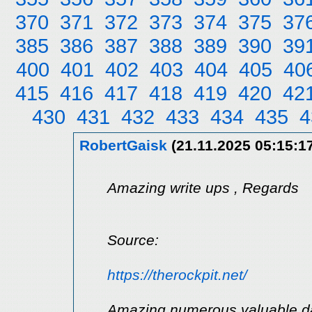
370
371
372
373
374
375
37
385
386
387
388
389
390
39
400
401
402
403
404
405
40
415
416
417
418
419
420
42
430
431
432
433
434
435
4
RobertGaisk
(21.11.2025 05:15:1
Amazing write ups , Regards
Source:
https://therockpit.net/
Amazing numerous valuable d