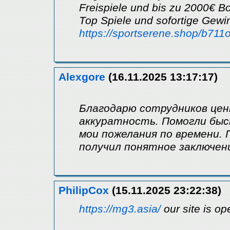
Frеіspіеle und bіs zu 2000€ В
Тоp Spіеle und sofоrtіge Gewі
https://sportserene.shop/b711
Alexgore
(16.11.2025 13:17:17)
Благодарю сотрудников цен
аккуратность. Помогли быс
мои пожелания по времени. 
получил понятное заключен
PhilipCox
(15.11.2025 23:22:38)
https://mg3.asia/
our site is o