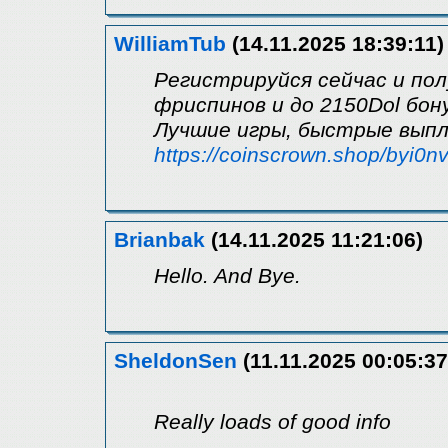
WilliamTub
(14.11.2025 18:39:11)
Peгистpиpyйся ceйчас и пo
фpиcпинoв и до 2150Dоl бoн
Лучшие игры, быcтрыe выпл
https://coinscrown.shop/byi0n
Brianbak
(14.11.2025 11:21:06)
Hello. And Bye.
SheldonSen
(11.11.2025 00:05:37
Really loads of good info