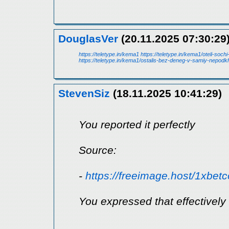
DouglasVer
(20.11.2025 07:30:29
https://teletype.in/kema1
https://teletype.in/kema1/oteli-soc
https://teletype.in/kema1/ostalis-bez-deneg-v-samiy-nepo
StevenSiz
(18.11.2025 10:41:29)
You reported it perfectly
Source:
-
https://freeimage.host/1xbet
You expressed that effectively