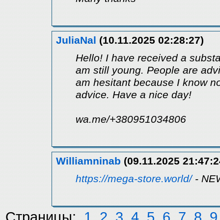
JuliaNal
(10.11.2025 02:28:27)
Hello! I have received a substa
am still young. People are advi
am hesitant because I know no
advice. Have a nice day!
wa.me/+380951034806
Williamninab
(09.11.2025 21:47:2
https://mega-store.world/
- NE
Страницы:
1
2
3
4
5
6
7
8
9