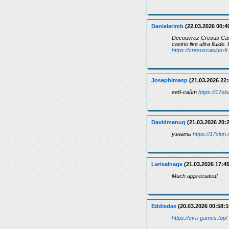
Danielarimb
(22.03.2026 00:4
Decouvrez Cresus Casi
casino live ultra fluid
https://cresuscasino-fr
JosephImasp
(21.03.2026 22:
веб-сайт
https://17slo
Davidmenug
(21.03.2026 20:
узнать
https://17slon.
LarisaInage
(21.03.2026 17:45
Much appreciated!
Eddiedax
(20.03.2026 00:58:1
https://eva-games.top/