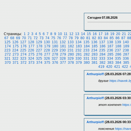
Сегодня
07.08.2026
Страницы:
1
2
3
4
5
6
7
8
9
10
11
12
13
14
15
16
17
18
19
20
21
2
67
68
69
70
71
72
73
74
75
76
77
78
79
80
81
82
83
84
85
86
87
8
125
126
127
128
129
130
131
132
133
134
135
136
137
138
139
140
174
175
176
177
178
179
180
181
182
183
184
185
186
187
188
189
223
224
225
226
227
228
229
230
231
232
233
234
235
236
237
238
272
273
274
275
276
277
278
279
280
281
282
283
284
285
286
287
321
322
323
324
325
326
327
328
329
330
331
332
333
334
335
336
370
371
372
373
374
375
376
377
378
379
380
381
382
383
384
385
419
420
421
422
Arthurpioff
(28.03.2026 07:28
другие
https://navek.by
Arthurpioff
(28.03.2026 03:30
этот контент
https
Arthurpioff
(28.03.2026 00:33
пояснения
https://nav