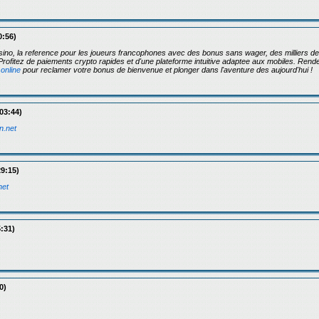
0:56)
no, la reference pour les joueurs francophones avec des bonus sans wager, des milliers d
e. Profitez de paiements crypto rapides et d'une plateforme intuitive adaptee aux mobiles. Ren
.online
pour reclamer votre bonus de bienvenue et plonger dans l'aventure des aujourd'hui !
03:44)
n.net
29:15)
net
:31)
0)