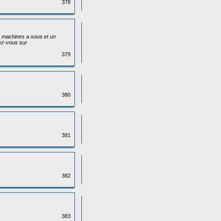
378
e machines a sous et un
dez-vous sur
379
380
381
382
383