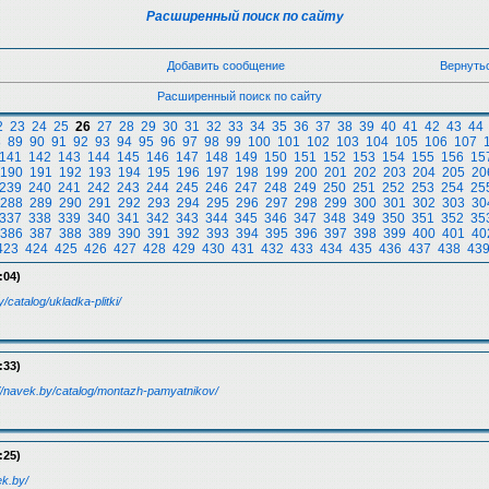
Расширенный поиск по сайту
Добавить сообщение
Вернуть
Расширенный поиск по сайту
2
23
24
25
26
27
28
29
30
31
32
33
34
35
36
37
38
39
40
41
42
43
44
8
89
90
91
92
93
94
95
96
97
98
99
100
101
102
103
104
105
106
107
141
142
143
144
145
146
147
148
149
150
151
152
153
154
155
156
15
190
191
192
193
194
195
196
197
198
199
200
201
202
203
204
205
20
239
240
241
242
243
244
245
246
247
248
249
250
251
252
253
254
25
288
289
290
291
292
293
294
295
296
297
298
299
300
301
302
303
30
337
338
339
340
341
342
343
344
345
346
347
348
349
350
351
352
35
386
387
388
389
390
391
392
393
394
395
396
397
398
399
400
401
40
423
424
425
426
427
428
429
430
431
432
433
434
435
436
437
438
43
:04)
/catalog/ukladka-plitki/
:33)
://navek.by/catalog/montazh-pamyatnikov/
:25)
ek.by/