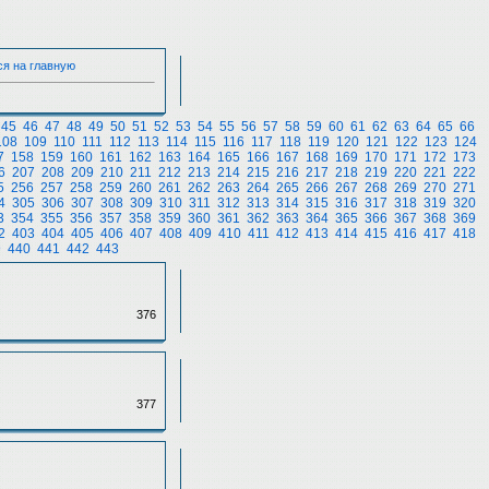
ся на главную
45
46
47
48
49
50
51
52
53
54
55
56
57
58
59
60
61
62
63
64
65
66
108
109
110
111
112
113
114
115
116
117
118
119
120
121
122
123
124
7
158
159
160
161
162
163
164
165
166
167
168
169
170
171
172
173
6
207
208
209
210
211
212
213
214
215
216
217
218
219
220
221
222
5
256
257
258
259
260
261
262
263
264
265
266
267
268
269
270
271
4
305
306
307
308
309
310
311
312
313
314
315
316
317
318
319
320
3
354
355
356
357
358
359
360
361
362
363
364
365
366
367
368
369
2
403
404
405
406
407
408
409
410
411
412
413
414
415
416
417
418
9
440
441
442
443
376
377