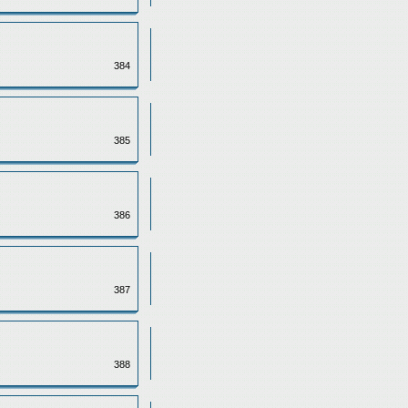
384
385
386
387
388