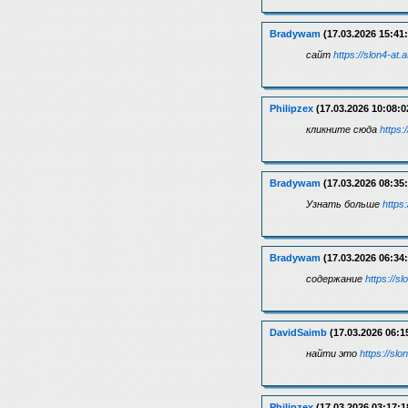
Bradywam
(17.03.2026 15:41:
сайт
https://slon4-at.a
Philipzex
(17.03.2026 10:08:0
кликните сюда
https:/
Bradywam
(17.03.2026 08:35:
Узнать больше
https:
Bradywam
(17.03.2026 06:34:
содержание
https://sl
DavidSaimb
(17.03.2026 06:1
найти это
https://slo
Philipzex
(17.03.2026 03:17:1