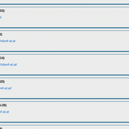
03)
t/
2)
/slon4-at.at
14)
//slon4-at.at/
20)
on4-at.at/
5:26)
n4-at.at
8)