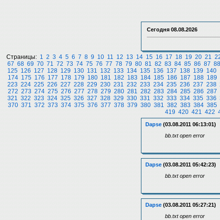
Сегодня
08.08.2026
Страницы:
1
2
3
4
5
6
7
8
9
10
11
12
13
14
15
16
17
18
19
20
21
2
67
68
69
70
71
72
73
74
75
76
77
78
79
80
81
82
83
84
85
86
87
8
125
126
127
128
129
130
131
132
133
134
135
136
137
138
139
140
174
175
176
177
178
179
180
181
182
183
184
185
186
187
188
189
223
224
225
226
227
228
229
230
231
232
233
234
235
236
237
238
272
273
274
275
276
277
278
279
280
281
282
283
284
285
286
287
321
322
323
324
325
326
327
328
329
330
331
332
333
334
335
336
370
371
372
373
374
375
376
377
378
379
380
381
382
383
384
385
419
420
421
422
Dapse
(03.08.2011 06:13:01)
bb.txt open error
Dapse
(03.08.2011 05:42:23)
bb.txt open error
Dapse
(03.08.2011 05:27:21)
bb.txt open error