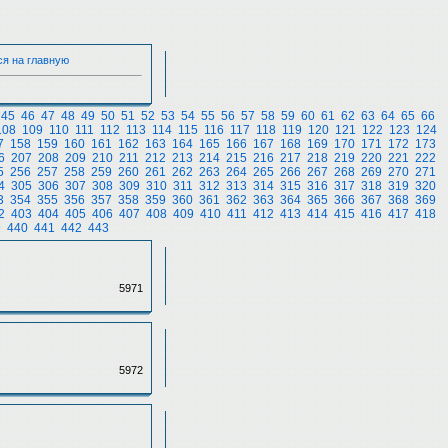
ся на главную
45
46
47
48
49
50
51
52
53
54
55
56
57
58
59
60
61
62
63
64
65
66
108
109
110
111
112
113
114
115
116
117
118
119
120
121
122
123
124
7
158
159
160
161
162
163
164
165
166
167
168
169
170
171
172
173
6
207
208
209
210
211
212
213
214
215
216
217
218
219
220
221
222
5
256
257
258
259
260
261
262
263
264
265
266
267
268
269
270
271
4
305
306
307
308
309
310
311
312
313
314
315
316
317
318
319
320
3
354
355
356
357
358
359
360
361
362
363
364
365
366
367
368
369
2
403
404
405
406
407
408
409
410
411
412
413
414
415
416
417
418
9
440
441
442
443
5971
5972