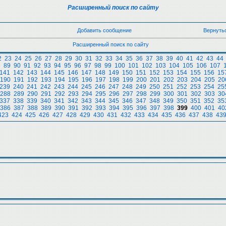
Расширенный поиск по сайту
Добавить сообщение
Вернуть
Расширенный поиск по сайту
2
23
24
25
26
27
28
29
30
31
32
33
34
35
36
37
38
39
40
41
42
43
44
8
89
90
91
92
93
94
95
96
97
98
99
100
101
102
103
104
105
106
107
141
142
143
144
145
146
147
148
149
150
151
152
153
154
155
156
15
190
191
192
193
194
195
196
197
198
199
200
201
202
203
204
205
20
239
240
241
242
243
244
245
246
247
248
249
250
251
252
253
254
25
288
289
290
291
292
293
294
295
296
297
298
299
300
301
302
303
30
337
338
339
340
341
342
343
344
345
346
347
348
349
350
351
352
35
386
387
388
389
390
391
392
393
394
395
396
397
398
399
400
401
40
423
424
425
426
427
428
429
430
431
432
433
434
435
436
437
438
43