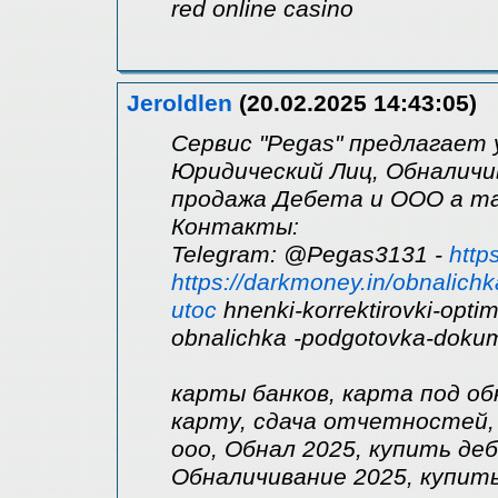
red online casino
Jeroldlen
(20.02.2025 14:43:05)
Сервис "Pegas" предлагает 
Юридический Лиц, Обналичи
продажа Дебета и ООО а та
Контакты:
Telegram: @Pegas3131 -
http
https://darkmoney.in/obnalichk
utoc
hnenki-korrektirovki-opti
obnalichka -podgotovka-doku
карты банков, карта под о
карту, сдача отчетностей,
ооо, Обнал 2025, купить де
Обналичивание 2025, купит