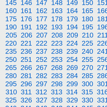
145
146
147
148
149
150
15
160
161
162
163
164
165
16
175
176
177
178
179
180
18
190
191
192
193
194
195
19
205
206
207
208
209
210
21
220
221
222
223
224
225
22
235
236
237
238
239
240
24
250
251
252
253
254
255
25
265
266
267
268
269
270
27
280
281
282
283
284
285
28
295
296
297
298
299
300
30
310
311
312
313
314
315
31
325
326
327
328
329
330
33