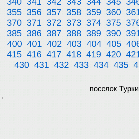
340
341
342
343
344
345
34
355
356
357
358
359
360
36
370
371
372
373
374
375
37
385
386
387
388
389
390
39
400
401
402
403
404
405
40
415
416
417
418
419
420
42
430
431
432
433
434
435
4
поселок Турки