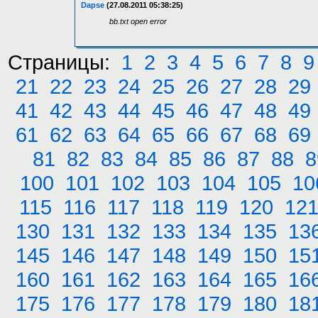
Dapse
(27.08.2011 05:38:25)
bb.txt open error
Страницы:
1
2
3
4
5
6
7
8
9
21
22
23
24
25
26
27
28
29
41
42
43
44
45
46
47
48
49
61
62
63
64
65
66
67
68
69
81
82
83
84
85
86
87
88
8
100
101
102
103
104
105
10
115
116
117
118
119
120
12
130
131
132
133
134
135
13
145
146
147
148
149
150
15
160
161
162
163
164
165
16
175
176
177
178
179
180
18