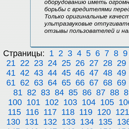
оборудованию иметь огром
борьбы с вредителями пере
Только оригинальные каче
ультразвуковые отпугивате
отзывы пользователей и на
Страницы:
1
2
3
4
5
6
7
8
9
21
22
23
24
25
26
27
28
29
41
42
43
44
45
46
47
48
49
61
62
63
64
65
66
67
68
69
81
82
83
84
85
86
87
88
8
100
101
102
103
104
105
10
115
116
117
118
119
120
12
130
131
132
133
134
135
13