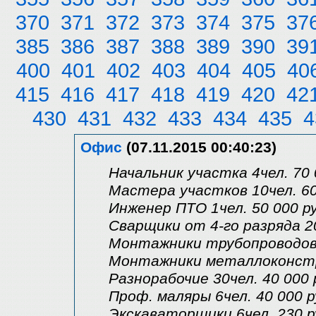
370
371
372
373
374
375
37
385
386
387
388
389
390
39
400
401
402
403
404
405
40
415
416
417
418
419
420
42
430
431
432
433
434
435
4
Офис
(07.11.2015 00:40:23)
Начальник участка 4чел. 70 
Мастера участков 10чел. 60 
Инженер ПТО 1чел. 50 000 ру
Сварщики от 4-го разряда 20
Монтажники трубопроводов 
Монтажники металлоконстру
Разнорабочие 30чел. 40 000 
Проф. маляры 6чел. 40 000 р
Экскаваторщики 6чел. 230 р