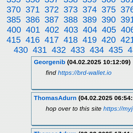
370
371
372
373
374
375
37
385
386
387
388
389
390
39
400
401
402
403
404
405
40
415
416
417
418
419
420
42
430
431
432
433
434
435
4
Georgenib
(04.02.2025 10:12:09)
find
https://brd-wallet.io
ThomasAdurn
(04.02.2025 06:54:
hop over to this site
https://my