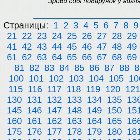
Зроби собі подарунок у вигля
Страницы:
1
2
3
4
5
6
7
8
9
21
22
23
24
25
26
27
28
29
41
42
43
44
45
46
47
48
49
61
62
63
64
65
66
67
68
69
81
82
83
84
85
86
87
88
8
100
101
102
103
104
105
10
115
116
117
118
119
120
12
130
131
132
133
134
135
13
145
146
147
148
149
150
15
160
161
162
163
164
165
16
175
176
177
178
179
180
18