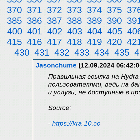
370
371
372
373
374
375
37
385
386
387
388
389
390
39
400
401
402
403
404
405
40
415
416
417
418
419
420
42
430
431
432
433
434
435
4
Jasonchume
(12.09.2024 06:42:0
Правильная ссылка на Hydra
пользователями, ведь на д
и услуги, не доступные в п
Source:
-
https://kra-10.cc