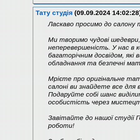
Тату студія
(09.09.2024 14:02:28
Ласкаво просимо до салону 
Ми творимо чудові шедеври
неперевершеність. У нас в 
багаторічним досвідом, які
обладнання та безпечні мат
Мрієте про оригінальне тат
салоні ви знайдете все для в
Подаруйте собі шанс виділ
особистість через мистецт
Завітайте до нашої студії 
роботи!