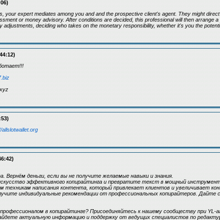
:06)
 your expert mediates among you and and the prospective client's agent. They might direct yo
ssment or money advisory. After conditions are decided, this professional will then arrange
ely adjustments, deciding who takes on the monetary responsibility, whether it's you the potenti
44:12)
отает!!!
7.biz
xyz
:53)
//allslotwallet.org
46:42)
. Вернём деньги, если вы не получите желаемые навыки и знания.
искусство эффективного копирайтинга и превратите текст в мощный инструмент 
м техникам написания контента, который привлекает клиентов и увеличивает кон
олучите индивидуальные рекомендации от профессиональных копирайтеров. Дайте 
рофессионалом в копирайтинге? Присоединяйтесь к нашему сообществу при YL-
найдете актуальную информацию и поддержку от ведущих специалистов по редакту