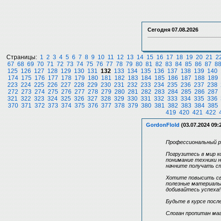
Сегодня
07.08.2026
Страницы:
1
2
3
4
5
6
7
8
9
10
11
12
13
14
15
16
17
18
19
20
21
2
67
68
69
70
71
72
73
74
75
76
77
78
79
80
81
82
83
84
85
86
87
8
125
126
127
128
129
130
131
132
133
134
135
136
137
138
139
140
174
175
176
177
178
179
180
181
182
183
184
185
186
187
188
189
223
224
225
226
227
228
229
230
231
232
233
234
235
236
237
238
272
273
274
275
276
277
278
279
280
281
282
283
284
285
286
287
321
322
323
324
325
326
327
328
329
330
331
332
333
334
335
336
370
371
372
373
374
375
376
377
378
379
380
381
382
383
384
385
419
420
421
422
GordonFlold
(03.07.2024 09:
Профессиональный ро
Погрузитесь в мир 
понимание техники н
начните получать ст
Хотите повысить св
полезные материалы,
добивайтесь успеха!
Будьте в курсе посл
Слоган пропитан маг