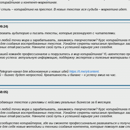
копирайтинге и контент-маркетинге.
й стиль – копирайтинг на престол. В новых текстах вся судьба – маркетинг идет.
09:24)
зировать аудиторию и писать тексты, которые резонируют с читателями.
 любой точки мира и зарабатывать, занимаясь творчеством? Курс копирайтинга 
 для создания востребованных текстов. Узнайте секреты написания продающих за
ных email-рассылок. Начните свой путь к успешной карьере уже сегодня.
ашей команде профессионалов и погрузитесь в мир копирайтинга! YL-агентство п
его успеха: актуальную информацию, поддержку экспертов и полезные материалы 
elegram-канал для вдохновения и новых идей
https://t.me/ylcontent.
 – бизнес будет непростой. Креативность и баланс – к успеху вмиг на час.
48:05)
одающих текстов и рекламы с кейсами реальных бизнесов за 6 месяцев.
 любой точки мира и зарабатывать, занимаясь творчеством? Курс копирайтинга 
 для создания востребованных текстов. Узнайте секреты написания продающих за
ных email-рассылок. Начните свой путь к успешной карьере уже сегодня.
сообщество копирайтеров, где вы сможете профессионально развиваться и получа
 для себя новые методики и техники создания контента, которые помогут вам ст