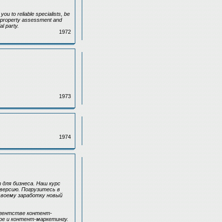
u to reliable specialists, be
 a property assessment and
al party.
1972
1973
1974
для бизнеса. Наш курс
версию. Погрузитесь в
своему заработку новый
агентстве контент-
ре и контент-маркетингу.