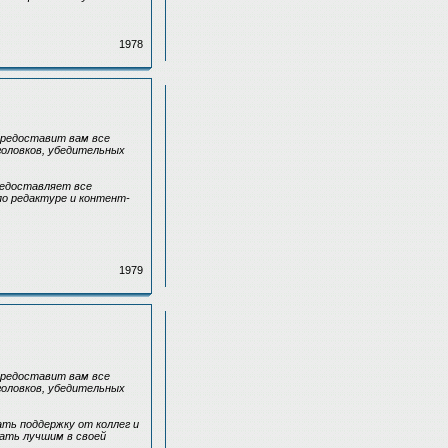
1978
предоставит вам все
головков, убедительных
редоставляет все
по редактуре и контент-
1979
предоставит вам все
головков, убедительных
ть поддержку от коллег и
ать лучшим в своей