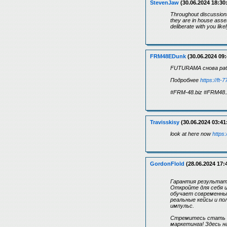
StevenJaw
(30.06.2024 18:30
Throughout discussions,
they are in house asse
deliberate with you lik
FRM48EDunk
(30.06.2024 09:
FUTURAMA снова раб
Подробнее
https://ft-7
#FRM-48.biz #FRM48.
Travisskisy
(30.06.2024 03:41
look at here now
https:
GordonFlold
(28.06.2024 17:
Гарантия результата
Откройте для себя 
обучает современны
реальные кейсы и п
импульс.
Стремитесь стать п
маркетинга! Здесь 