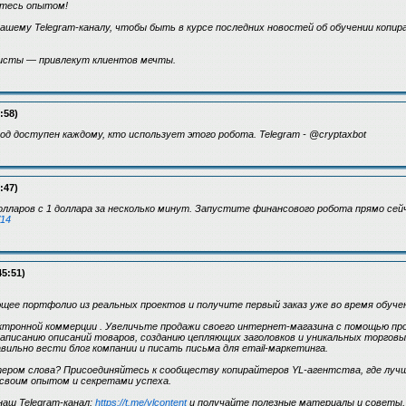
итесь опытом!
ашему Telegram-каналу, чтобы быть в курсе последних новостей об обучении копир
исты — привлекут клиентов мечты.
:58)
д доступен каждому, кто использует этого робота. Telegram - @cryptaxbot
:47)
лларов с 1 доллара за несколько минут. Запустите финансового робота прямо сей
/14
45:51)
ее портфолио из реальных проектов и получите первый заказ уже во время обуче
ктронной коммерции . Увеличьте продажи своего интернет-магазина с помощью пр
аписанию описаний товаров, созданию цепляющих заголовков и уникальных торгов
авильно вести блог компании и писать письма для email-маркетинга.
ром слова? Присоединяйтесь к сообществу копирайтеров YL-агентства, где луч
своим опытом и секретами успеха.
аш Telegram-канал:
https://t.me/ylcontent
и получайте полезные материалы и советы,