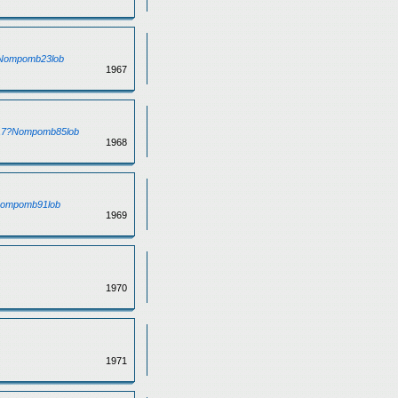
7?Nompomb23lob
1967
t/17?Nompomb85lob
1968
?Nompomb91lob
1969
1970
1971