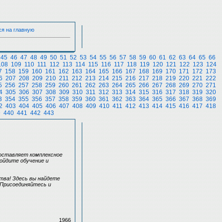
ся на главную
45
46
47
48
49
50
51
52
53
54
55
56
57
58
59
60
61
62
63
64
65
66
108
109
110
111
112
113
114
115
116
117
118
119
120
121
122
123
124
7
158
159
160
161
162
163
164
165
166
167
168
169
170
171
172
173
6
207
208
209
210
211
212
213
214
215
216
217
218
219
220
221
222
5
256
257
258
259
260
261
262
263
264
265
266
267
268
269
270
271
4
305
306
307
308
309
310
311
312
313
314
315
316
317
318
319
320
3
354
355
356
357
358
359
360
361
362
363
364
365
366
367
368
369
2
403
404
405
406
407
408
409
410
411
412
413
414
415
416
417
418
9
440
441
442
443
доставляет комплексное
ойдите обучение и
тва! Здесь вы найдете
 Присоединяйтесь и
1966