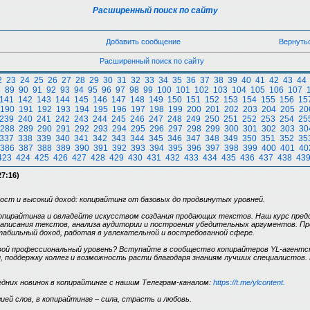
Расширенный поиск по сайту
Добавить сообщение
Вернуть
Расширенный поиск по сайту
2
23
24
25
26
27
28
29
30
31
32
33
34
35
36
37
38
39
40
41
42
43
44
8
89
90
91
92
93
94
95
96
97
98
99
100
101
102
103
104
105
106
107
141
142
143
144
145
146
147
148
149
150
151
152
153
154
155
156
15
190
191
192
193
194
195
196
197
198
199
200
201
202
203
204
205
20
239
240
241
242
243
244
245
246
247
248
249
250
251
252
253
254
25
288
289
290
291
292
293
294
295
296
297
298
299
300
301
302
303
30
337
338
339
340
341
342
343
344
345
346
347
348
349
350
351
352
35
386
387
388
389
390
391
392
393
394
395
396
397
398
399
400
401
40
423
424
425
426
427
428
429
430
431
432
433
434
435
436
437
438
43
27:16)
ст и высокий доход: копирайтинг от базовых до продвинутых уровней.
копирайтинга и овладейте искусством создания продающих текстов. Наш курс пре
аписания текстов, анализа аудитории и построения убедительных аргументов. Пр
абильный доход, работая в увлекательной и востребованной сфере.
ой профессиональный уровень? Вступайте в сообщество копирайтеров YL-агентс
 поддержку коллег и возможность расти благодаря знаниям лучших специалистов.
едних новинок в копирайтинге с нашим Телеграм-каналом:
https://t.me/ylcontent.
ией слов, в копирайтинге – сила, страсть и любовь.