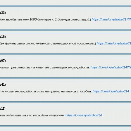
:33)
от зарабатывает 1000 долларов с 1 доллара инвестиций.]
https://t.me/cryptaxbot/1
:18)
бук финансовым инструментом с помощью этой программы.]
https://t.me/cryptaxbo
:07)
ньгам превратиться в капитал с помощью этого робота.
https://t.me/cryptaxbot/14
:41)
пустите этого робота и посмотрите, на что он способен.
https://t.me/cryptaxbot/14
:11)
ги работать на вас весь день напролет.
https://t.me/cryptaxbot/14