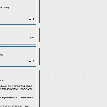
айтингу:
1975
1976
час.
1977
ния.
одуманных текстов. Курс
ых предложений. Получите
шие редакторы и контент-
 которые помогут вам