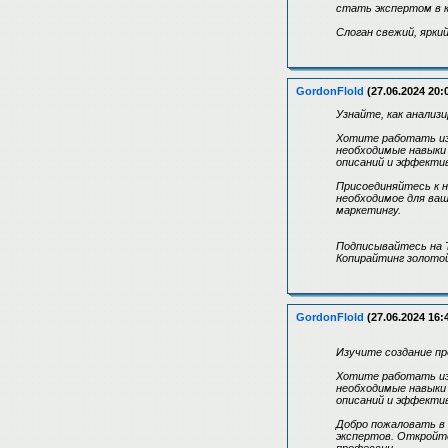
стать экспертом в 
Слоган свежий, ярки
GordonFlold
(27.06.2024 20:
Узнайте, как анали
Хотите работать из
необходимые навыки
описаний и эффектив
Присоединяйтесь к н
необходимое для ваш
маркетингу.
Подписывайтесь на T
Копирайтинг золотой
GordonFlold
(27.06.2024 16:
Изучите создание пр
Хотите работать из
необходимые навыки
описаний и эффектив
Добро пожаловать в 
экспертов. Откройте
профессии.