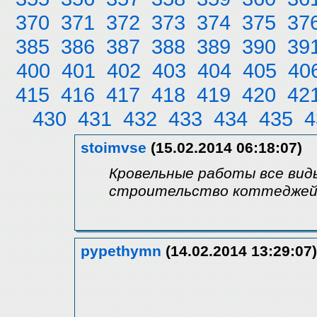
370
371
372
373
374
375
37
385
386
387
388
389
390
39
400
401
402
403
404
405
40
415
416
417
418
419
420
42
430
431
432
433
434
435
4
stoimvse
(15.02.2014 06:18:07)
Кровельные работы все виды
строительство коттеджей 
pypethymn
(14.02.2014 13:29:07)