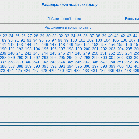
Расширенный поиск по сайту
Добавить сообщение
Вернуть
Расширенный поиск по сайту
2
23
24
25
26
27
28
29
30
31
32
33
34
35
36
37
38
39
40
41
42
43
44
8
89
90
91
92
93
94
95
96
97
98
99
100
101
102
103
104
105
106
107
141
142
143
144
145
146
147
148
149
150
151
152
153
154
155
156
15
190
191
192
193
194
195
196
197
198
199
200
201
202
203
204
205
20
239
240
241
242
243
244
245
246
247
248
249
250
251
252
253
254
25
288
289
290
291
292
293
294
295
296
297
298
299
300
301
302
303
30
337
338
339
340
341
342
343
344
345
346
347
348
349
350
351
352
35
386
387
388
389
390
391
392
393
394
395
396
397
398
399
400
401
40
423
424
425
426
427
428
429
430
431
432
433
434
435
436
437
438
43