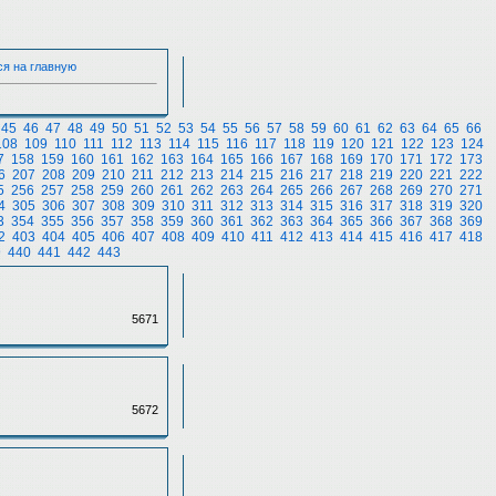
ся на главную
45
46
47
48
49
50
51
52
53
54
55
56
57
58
59
60
61
62
63
64
65
66
108
109
110
111
112
113
114
115
116
117
118
119
120
121
122
123
124
7
158
159
160
161
162
163
164
165
166
167
168
169
170
171
172
173
6
207
208
209
210
211
212
213
214
215
216
217
218
219
220
221
222
5
256
257
258
259
260
261
262
263
264
265
266
267
268
269
270
271
4
305
306
307
308
309
310
311
312
313
314
315
316
317
318
319
320
3
354
355
356
357
358
359
360
361
362
363
364
365
366
367
368
369
2
403
404
405
406
407
408
409
410
411
412
413
414
415
416
417
418
9
440
441
442
443
5671
5672