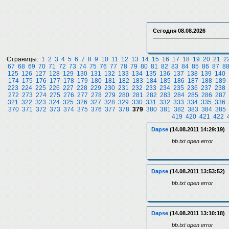
Сегодня
08.08.2026
Страницы:
1
2
3
4
5
6
7
8
9
10
11
12
13
14
15
16
17
18
19
20
21
2
67
68
69
70
71
72
73
74
75
76
77
78
79
80
81
82
83
84
85
86
87
8
125
126
127
128
129
130
131
132
133
134
135
136
137
138
139
140
174
175
176
177
178
179
180
181
182
183
184
185
186
187
188
189
223
224
225
226
227
228
229
230
231
232
233
234
235
236
237
238
272
273
274
275
276
277
278
279
280
281
282
283
284
285
286
287
321
322
323
324
325
326
327
328
329
330
331
332
333
334
335
336
370
371
372
373
374
375
376
377
378
379
380
381
382
383
384
385
419
420
421
422
Dapse
(14.08.2011 14:29:19)
bb.txt open error
Dapse
(14.08.2011 13:53:52)
bb.txt open error
Dapse
(14.08.2011 13:10:18)
bb.txt open error