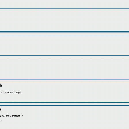
8)
ное два месяца.
)
ло с форумом ?
..