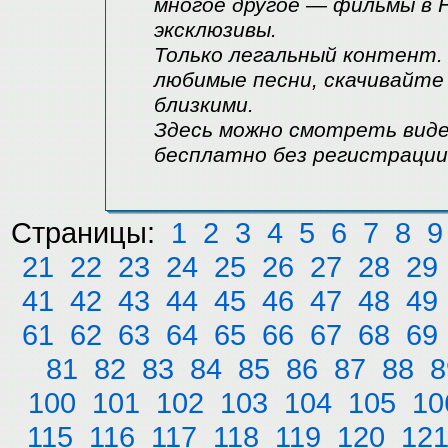
многое другое — фильмы в H
эксклюзивы.
Только легальный контент
любимые песни, скачивайте 
близкими.
Здесь можно смотреть виде
бесплатно без регистрации 
Страницы:
1
2
3
4
5
6
7
8
9
21
22
23
24
25
26
27
28
29
41
42
43
44
45
46
47
48
49
61
62
63
64
65
66
67
68
69
81
82
83
84
85
86
87
88
8
100
101
102
103
104
105
10
115
116
117
118
119
120
12