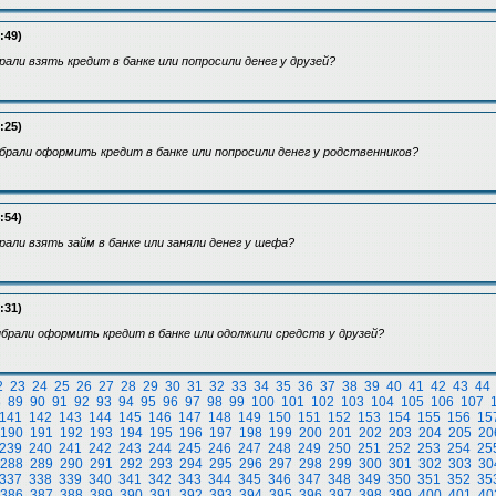
:49)
рали взять кредит в банке или попросили денег у друзей?
:25)
брали оформить кредит в банке или попросили денег у родственников?
:54)
рали взять займ в банке или заняли денег у шефа?
:31)
брали оформить кредит в банке или одолжили средств у друзей?
2
23
24
25
26
27
28
29
30
31
32
33
34
35
36
37
38
39
40
41
42
43
44
8
89
90
91
92
93
94
95
96
97
98
99
100
101
102
103
104
105
106
107
141
142
143
144
145
146
147
148
149
150
151
152
153
154
155
156
15
190
191
192
193
194
195
196
197
198
199
200
201
202
203
204
205
20
239
240
241
242
243
244
245
246
247
248
249
250
251
252
253
254
25
288
289
290
291
292
293
294
295
296
297
298
299
300
301
302
303
30
337
338
339
340
341
342
343
344
345
346
347
348
349
350
351
352
35
386
387
388
389
390
391
392
393
394
395
396
397
398
399
400
401
40