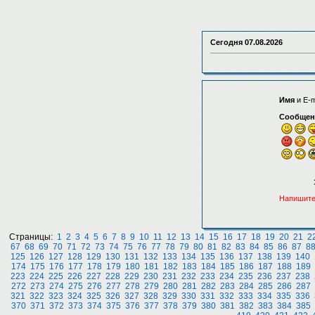
Сегодня
07.08.2026
Имя
и E-m
Сообщен
Напишите
Страницы:
1
2
3
4
5
6
7
8
9
10
11
12
13
14
15
16
17
18
19
20
21
2
67
68
69
70
71
72
73
74
75
76
77
78
79
80
81
82
83
84
85
86
87
8
125
126
127
128
129
130
131
132
133
134
135
136
137
138
139
140
174
175
176
177
178
179
180
181
182
183
184
185
186
187
188
189
223
224
225
226
227
228
229
230
231
232
233
234
235
236
237
238
272
273
274
275
276
277
278
279
280
281
282
283
284
285
286
287
321
322
323
324
325
326
327
328
329
330
331
332
333
334
335
336
370
371
372
373
374
375
376
377
378
379
380
381
382
383
384
385