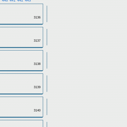
9
440
441
442
443
3136
3137
3138
3139
3140