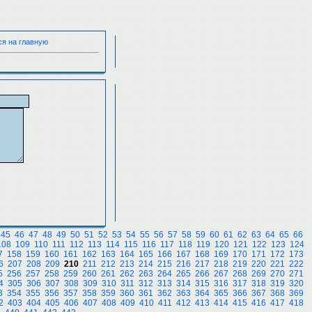
ся на главную
45
46
47
48
49
50
51
52
53
54
55
56
57
58
59
60
61
62
63
64
65
66
108
109
110
111
112
113
114
115
116
117
118
119
120
121
122
123
124
7
158
159
160
161
162
163
164
165
166
167
168
169
170
171
172
173
6
207
208
209
210
211
212
213
214
215
216
217
218
219
220
221
222
5
256
257
258
259
260
261
262
263
264
265
266
267
268
269
270
271
4
305
306
307
308
309
310
311
312
313
314
315
316
317
318
319
320
3
354
355
356
357
358
359
360
361
362
363
364
365
366
367
368
369
2
403
404
405
406
407
408
409
410
411
412
413
414
415
416
417
418