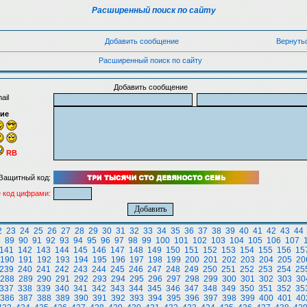
Расширенный поиск по сайту
Добавить сообщение
Вернуть
Расширенный поиск по сайту
Добавить сообщение
ail
ие
RB
Защитный код:
 код цифрами:
2
23
24
25
26
27
28
29
30
31
32
33
34
35
36
37
38
39
40
41
42
43
44
8
89
90
91
92
93
94
95
96
97
98
99
100
101
102
103
104
105
106
107
141
142
143
144
145
146
147
148
149
150
151
152
153
154
155
156
15
190
191
192
193
194
195
196
197
198
199
200
201
202
203
204
205
20
239
240
241
242
243
244
245
246
247
248
249
250
251
252
253
254
25
288
289
290
291
292
293
294
295
296
297
298
299
300
301
302
303
30
337
338
339
340
341
342
343
344
345
346
347
348
349
350
351
352
35
386
387
388
389
390
391
392
393
394
395
396
397
398
399
400
401
40