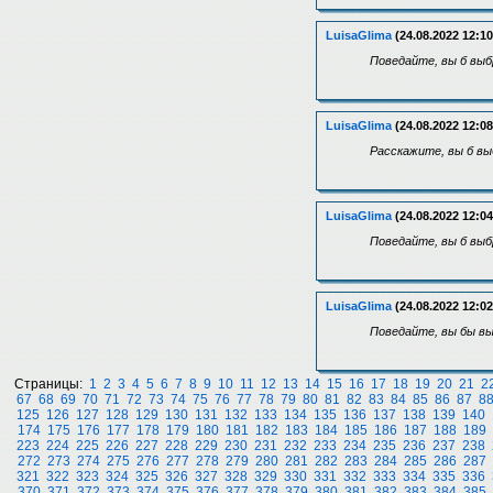
LuisaGlima
(24.08.2022 12:10
Поведайте, вы б выб
LuisaGlima
(24.08.2022 12:08
Расскажите, вы б вы
LuisaGlima
(24.08.2022 12:04
Поведайте, вы б выб
LuisaGlima
(24.08.2022 12:02
Поведайте, вы бы вы
Страницы:
1
2
3
4
5
6
7
8
9
10
11
12
13
14
15
16
17
18
19
20
21
2
67
68
69
70
71
72
73
74
75
76
77
78
79
80
81
82
83
84
85
86
87
8
125
126
127
128
129
130
131
132
133
134
135
136
137
138
139
140
174
175
176
177
178
179
180
181
182
183
184
185
186
187
188
189
223
224
225
226
227
228
229
230
231
232
233
234
235
236
237
238
272
273
274
275
276
277
278
279
280
281
282
283
284
285
286
287
321
322
323
324
325
326
327
328
329
330
331
332
333
334
335
336
370
371
372
373
374
375
376
377
378
379
380
381
382
383
384
385