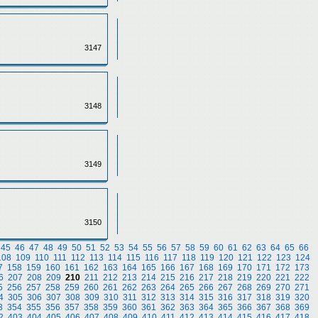
3147
3148
3149
3150
45
46
47
48
49
50
51
52
53
54
55
56
57
58
59
60
61
62
63
64
65
66
108
109
110
111
112
113
114
115
116
117
118
119
120
121
122
123
124
7
158
159
160
161
162
163
164
165
166
167
168
169
170
171
172
173
6
207
208
209
210
211
212
213
214
215
216
217
218
219
220
221
222
5
256
257
258
259
260
261
262
263
264
265
266
267
268
269
270
271
4
305
306
307
308
309
310
311
312
313
314
315
316
317
318
319
320
3
354
355
356
357
358
359
360
361
362
363
364
365
366
367
368
369
2
403
404
405
406
407
408
409
410
411
412
413
414
415
416
417
418